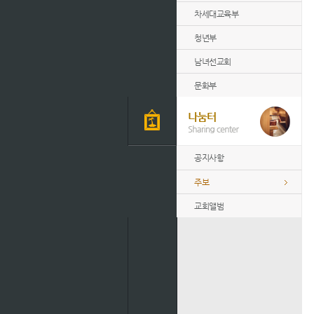
차세대교육부
청년부
남녀선교회
문화부
공지사항
주보
교회앨범