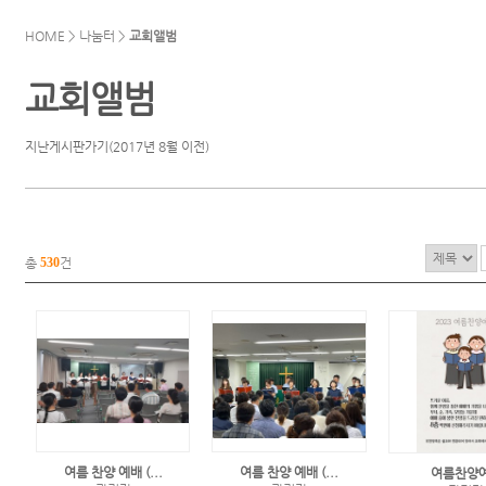
HOME > 나눔터 >
교회앨범
교회앨범
지난게시판가기(2017년 8월 이전)
총
530
건
여름 찬양 예배 (...
여름 찬양 예배 (...
여름찬양