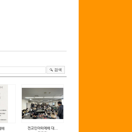
검색
전교인야외예배 대...
예배