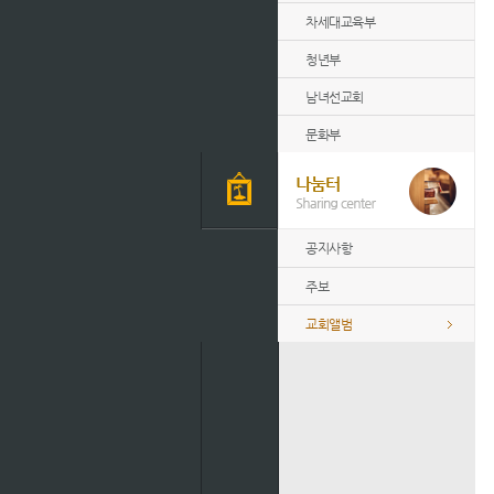
차세대교육부
청년부
남녀선교회
문화부
공지사항
주보
교회앨범