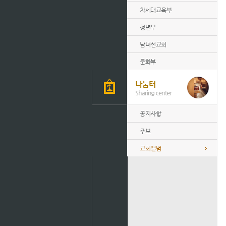
차세대교육부
청년부
남녀선교회
문화부
공지사항
주보
교회앨범