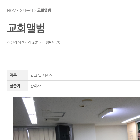
HOME > 나눔터 >
교회앨범
교회앨범
지난게시판가기(2017년 8월 이전)
제목
입교 및 세례식
글쓴이
관리자